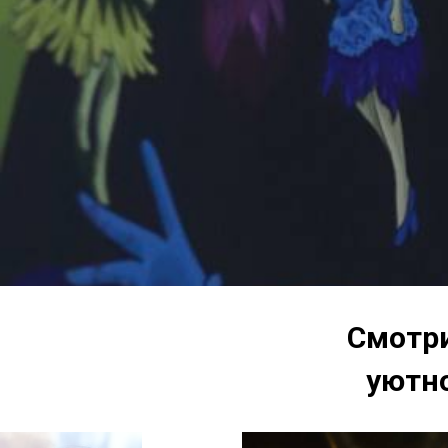
Смотри
уютн